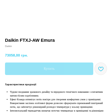
Daikin FTXJ-AW Emura
Daikin
73058,00
грн.
Купить
Характеристики продукції
Чудове поєднання зразкового дизайну та передового технічного виконання з елегантним
матово-білим оздобленням.
Ефект Коанда оптимізує потік повітря для створення комфортних умов у приміщенні.
Використання заслінок особливої форми дозволяє сформувати спрямований повітряний
потік, що забезпечує рівномірний розподіл температури у всьому приміщенні.
Інтелектуальний термодатчик визначає поточну температуру в приміщенні та рівномірно