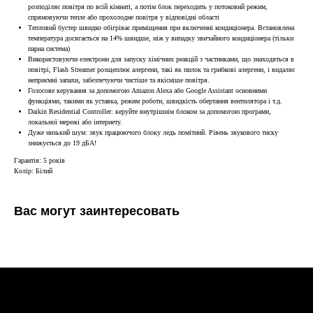
розподіляє повітря по всій кімнаті, а потім блок переходить у потоковий режим,
спрямовуючи тепле або прохолодне повітря у відповідні області
Тепловий бустер швидко обігріває приміщення при включенні кондиціонера. Встановлена
температура досягається на 14% швидше, ніж у випадку звичайного кондиціонера (тільки
парна система)
Використовуючи електрони для запуску хімічних реакцій з частинками, що знаходяться в
повітрі, Flash Streamer розщеплює алергени, такі як пилок та грибкові алергени, і видаляє
неприємні запахи, забезпечуючи чистіше та якісніше повітря.
Голосове керування за допомогою Amazon Alexa або Google Assistant основними
функціями, такими як уставка, режим роботи, швидкість обертання вентилятора і т.д.
Daikin Residential Controller: керуйте внутрішнім блоком за допомогою програми,
локальної мережі або інтернету.
Дуже низький шум: звук працюючого блоку ледь помітний. Рівень звукового тиску
знижується до 19 дБА!
Гарантія: 5 років
Колір: Білий
Вас могут заинтересовать