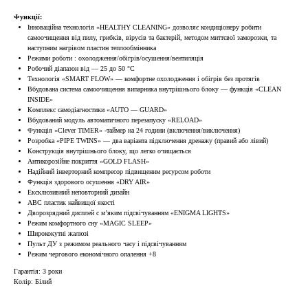
Функції:
Інноваційна технологія «HEALTHY CLEANING» дозволяє кондиціонеру робити
самоочищення від пилу, грибків, вірусів та бактерій, методом миттєвої заморозки, та
наступним нагрівом пластин теплообмінника
Режими роботи : охолодження/обігрів/осушення/вентиляція
Робочий діапазон від — 25 до 50 °C
Технологія «SMART FLOW» — комфортне охолодження і обігрів без протягів
Вбудована система самоочищення випарника внутрішнього блоку — функція «CLEAN
INSIDE»
Комплекс самодіагностики «AUTO — GUARD»
Вбудований модуль автоматичного перезапуску «RELOAD»
Функція «Сlever TIMER» -таймер на 24 години (включення/виключення)
Розробка «PIPE TWINS» — два варіанта підключення дренажу (правий або лівий)
Конструкція внутрішнього блоку, що легко очищається
Антикорозійне покриття «GOLD FLASH»
Надійний інверторний компресор підвищеним ресурсом роботи
Функція здорового осушення «DRY AIR»
Ексклюзивний неповторний дизайн
ABC пластик найвищої якості
Дворозрядний дисплей c м’яким підсвічуванням «ENIGMA LIGHTS»
Режим комфортного сну «MAGIC SLEEP»
Ширококутні жалюзі
Пульт ДУ з режимом реального часу і підсвічуванням
Режим чергового економічного опалення +8
Гарантія: 3 роки
Колір: Білий