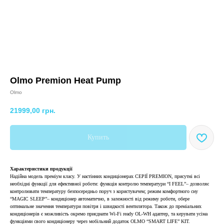
Olmo Premion Heat Pump
Olmo
21999,00
грн.
Купить
Характеристики продукції
Надійна модель преміум класу. У настінних кондиціонерах СЕРІЇ PREMION, присутні всі
необхідні функції для ефективної роботи: функція контролю температури “I FEEL”– дозволяє
контролювати температуру безпосередньо поруч з користувачем; режим комфортного сну
“MAGIC SLEEP”– кондиціонер автоматично, в залежності від режиму роботи, обере
оптимальне значення температури повітря і швидкості вентилятора. Також до преміальних
кондиціонерів є можливість окремо приєднати Wi-Fi ready OL-WH адаптер, та керувати усіма
функціями свого кондиціонеру через мобільний додаток OLMO “SMART LIFE” KIT.