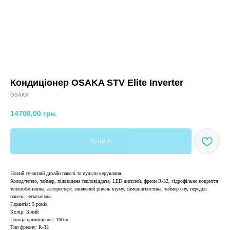
Кондиціонер OSAKA STV Elite Inverter
OSAKA
14700,00
грн.
Купить
Новий сучасний дизайн панелі та пульти керування.
Холод/тепло, таймер, підвищена тепловіддача, LED дисплей, фреон R-32, гідрофільне покриття
теплообмінника, авторестарт, знижений рівень шуму, самодіагностика, таймер сну, передня
панель легкознімна.
Гарантія: 5 років
Колір: Білий
Площа приміщення: 100 м
Тип фреону: R-32