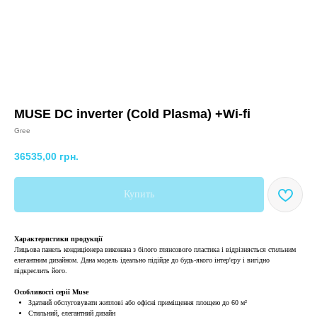
MUSE DC inverter (Cold Plasma) +Wi-fi
Gree
36535,00
грн.
Купить
Характеристики продукції
Лицьова панель кондиціонера виконана з білого глянсового пластика і відрізняється стильним
елегантним дизайном. Дана модель ідеально підійде до будь-якого інтер'єру і вигідно
підкреслить його.
Особливості серії Muse
Здатний обслуговувати житлові або офісні приміщення площею до 60 м²
Стильний, елегантний дизайн