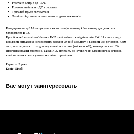
Робота на обігрів до -25°С
Ергономічний пульт ДУ з дисплеєм
Тривалий термін експлуатації
Точність підтримки заданих температурних показників
Кондиціонери серії Muse працюють на високоефективному і безпечному для довкілля
холодоагенті R-32.
Крім більшої екологічної безпеки R-32 ще й набагато вигідніше, ніж R-410A з точки зору
швидкості витрачання холодоагенту, завдяки меншій щільності і в'язкості цієї речовини. Крім
того, поліпшується і холодопродуктивність системи (майже на 4%), зменшується на 10%
енергоспоживання пристрою. Також R-32 належить до нетоксичних слабогорючих речовин,
який не запалюється в умовах звичайних приміщень.
Гарантія: 3 роки
Колір: Білий
Вас могут заинтересовать