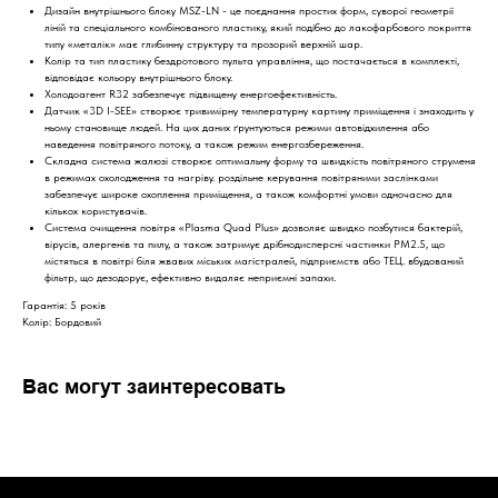
Дизайн внутрішнього блоку MSZ-LN - це поєднання простих форм, суворої геометрії
ліній та спеціального комбінованого пластику, який подібно до лакофарбового покриття
типу «металік» має глибинну структуру та прозорий верхній шар.
Колір та тип пластику бездротового пульта управління, що постачається в комплекті,
відповідає кольору внутрішнього блоку.
Холодоагент R32 забезпечує підвищену енергоефективність.
Датчик «3D I-SEE» створює тривимірну температурну картину приміщення і знаходить у
ньому становище людей. На цих даних ґрунтуються режими автовідхилення або
наведення повітряного потоку, а також режим енергозбереження.
Складна система жалюзі створює оптимальну форму та швидкість повітряного струменя
в режимах охолодження та нагріву. роздільне керування повітряними заслінками
забезпечує широке охоплення приміщення, а також комфортні умови одночасно для
кількох користувачів.
Система очищення повітря «Plasma Quad Plus» дозволяє швидко позбутися бактерій,
вірусів, алергенів та пилу, а також затримує дрібнодисперсні частинки PM2.5, що
містяться в повітрі біля жвавих міських магістралей, підприємств або ТЕЦ. вбудований
фільтр, що дезодорує, ефективно видаляє неприємні запахи.
Гарантія: 5 років
Колір: Бордовий
Вас могут заинтересовать