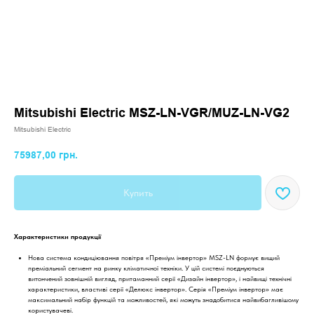
Mitsubishi Electric MSZ-LN-VGR/MUZ-LN-VG2
Mitsubishi Electric
75987,00
грн.
Купить
Характеристики продукції
Нова система кондиціювання повітря «Преміум інвертор» MSZ-LN формує вищий
преміальний сегмент на ринку кліматичної техніки. У цій системі поєднуються
витончений зовнішній вигляд, притаманний серії «Дизайн інвертор», і найвищі технічні
характеристики, властиві серії «Делюкс інвертор». Серія «Преміум інвертор» має
максимальний набір функцій та можливостей, які можуть знадобитися найвибагливішому
користувачеві.