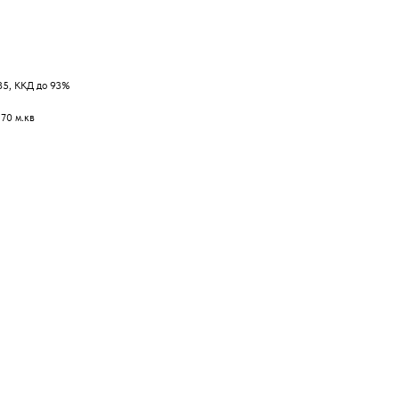
85, ККД до 93%
70 м.кв