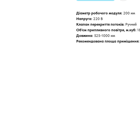
Діаметр робочого модуля:
200 мм
Напруга:
220 В
Клапан перекриття потоків:
Ручний
Об'єм припливного повітря, м.куб:
1
Довжина:
525-1000 мм
Рекомендована площа приміщення: