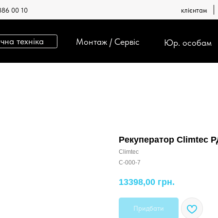
386 00 10
клієнтам
хніка
Сума
Монтаж / Сервіс
Юр. особам
Рекуператор Climtec Р
Climtec
C-000-7
13398,00
грн.
Придбати