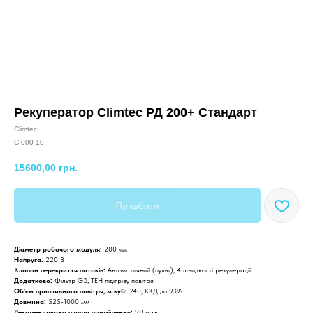
Рекуператор Climtec РД 200+ Стандарт
Climtec
C-000-10
15600,00
грн.
Придбати
Діаметр робочого модуля:
200 мм
Напруга:
220 В
Клапан перекриття потоків:
Автоматичний (пульт), 4 швидкості рекуперації
Додатково:
Фільтр G3, ТЕН підігріву повітря
Об'єм припливного повітря, м.куб:
240, ККД до 93%
Довжина:
525-1000 мм
Рекомендована площа приміщення:
90 м.кв