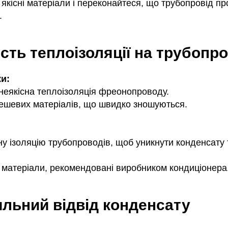
якісні матеріали і переконайтеся, що трубопровід п
.
ість теплоізоляції на трубопр
и:
 неякісна теплоізоляція фреонопроводу.
ешевих матеріалів, що швидко зношуються.
ну ізоляцію трубопроводів, щоб уникнути конденсату 
 матеріали, рекомендовані виробником кондиціонера
ильний відвід конденсату