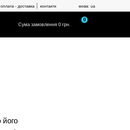
оплата - доставка
контакти
мова: ua
0
замовлення 0 грн.
 його