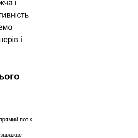
жча і
тивність
немо
ерів і
ього
прямий потік
 заважає