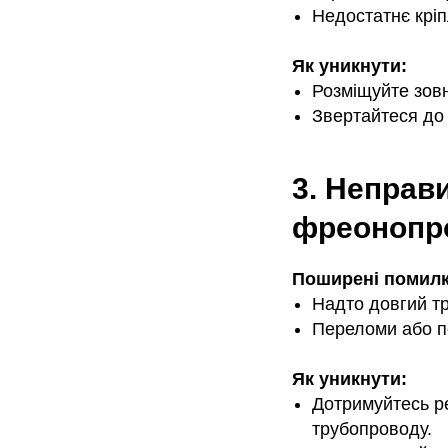
Недостатнє кріп
Як уникнути:
Розміщуйте зовн
Звертайтеся до 
3. Неправ
фреонопр
Поширені помилк
Надто довгий тр
Переломи або п
Як уникнути:
Дотримуйтесь р
трубопроводу.