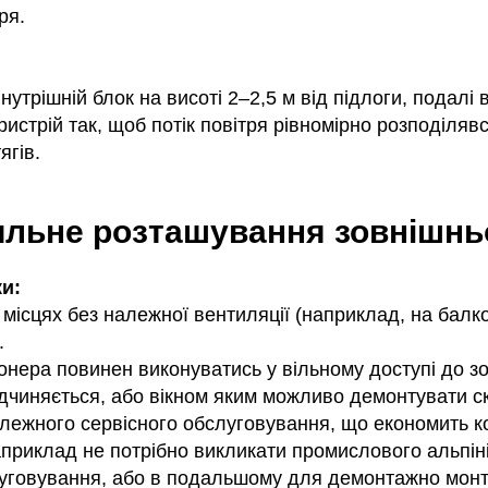
ря.
утрішній блок на висоті 2–2,5 м від підлоги, подалі 
истрій так, щоб потік повітря рівномірно розподілявся
ягів.
ильне розташування зовнішнь
и:
місцях без належної вентиляції (наприклад, на балко
.
нера повинен виконуватись у вільному доступі до зо
ідчиняється, або вікном яким можливо демонтувати с
лежного сервісного обслуговування, що економить к
приклад не потрібно викликати промислового альпін
луговування, або в подальшому для демонтажно монт