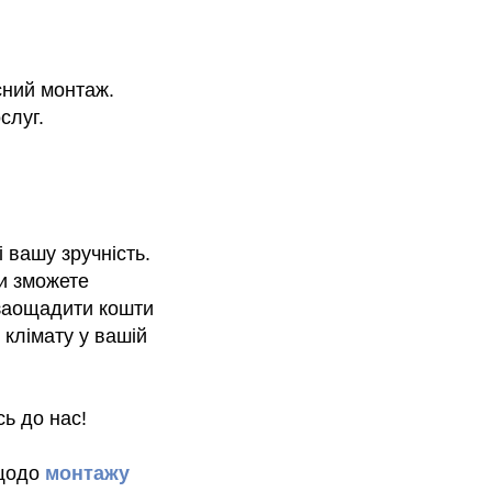
сний монтаж.
слуг.
 вашу зручність.
и зможете
 заощадити кошти
 клімату у вашій
ь до нас!
 щодо
монтажу