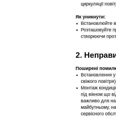
циркуляції повіт
Як уникнути:
Встановлюйте вн
Розташовуйте пр
створюючи прот
2. Неправ
Поширені помилк
Встановлення у 
свіжого повітря)
Монтаж кондиціо
під вікном що в
важливо для на
майбутньому, на
сервісного обс