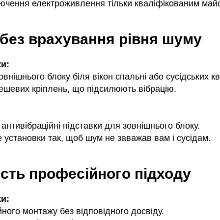
лючення електроживлення тільки кваліфікованим май
 без врахування рівня шуму
и:
внішнього блоку біля вікон спальні або сусідських к
ешевих кріплень, що підсилюють вібрацію.
антивібраційні підставки для зовнішнього блоку.
 установки так, щоб шум не заважав вам і сусідам.
ість професійного підходу
и:
ного монтажу без відповідного досвіду.