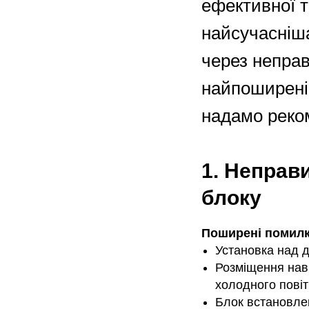
ефективної т
найсучасніш
через неправ
найпоширеніш
надамо реком
1. Неправ
блоку
Поширені помилк
Установка над д
Розміщення навп
холодного пові
Блок встановлен