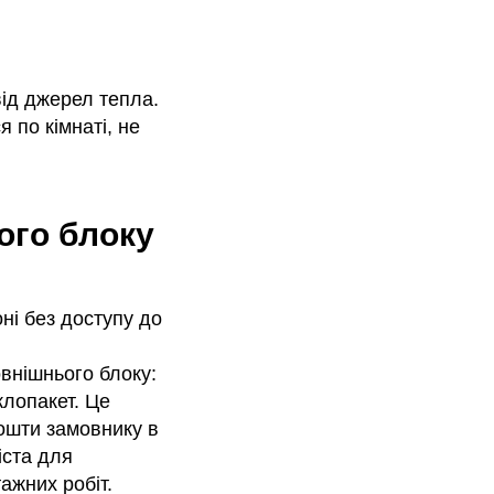
від джерел тепла.
 по кімнаті, не
ого блоку
ні без доступу до
внішнього блоку:
клопакет. Це
ошти замовнику в
іста для
ажних робіт.