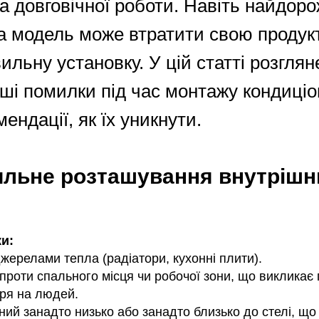
а довговічної роботи. Навіть найдоро
а модель може втратити свою продук
ильну установку. У цій статті розгля
і помилки під час монтажу кондиціон
ендації, як їх уникнути.
ильне розташування внутрішн
и:
жерелами тепла (радіатори, кухонні плити).
роти спального місця чи робочої зони, що викликає 
тря на людей.
ий занадто низько або занадто близько до стелі, що