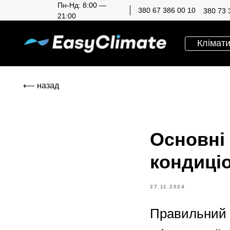
Пн-Нд: 8:00 —
380 67 386 00 10
380 73 
21:00
Кліматична те
⟵ назад
Основні
кондиціо
27.11.2024
Правильний