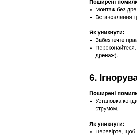
Поширені помилк
Монтаж без дрен
Встановлення тр
Як уникнути:
Забезпечте пра
Переконайтеся, 
дренаж).
6. Ігнору
Поширені помилк
Установка конд
струмом.
Як уникнути:
Перевірте, щоб