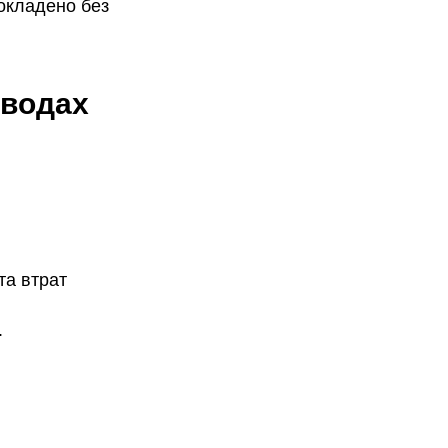
рокладено без
оводах
та втрат
.