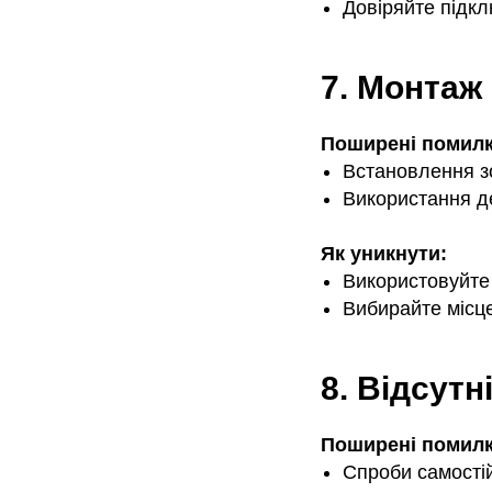
Довіряйте підк
7. Монтаж
Поширені помилк
Встановлення зо
Використання д
Як уникнути:
Використовуйте 
Вибирайте місце
8. Відсутн
Поширені помилк
Спроби самостій